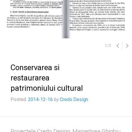
1
/
3
Conservarea si
restaurarea
patrimoniului cultural
Posted:
2014-12-16
by
Credo Design
Proiectele Credo Design: Manastirea Ghighiu