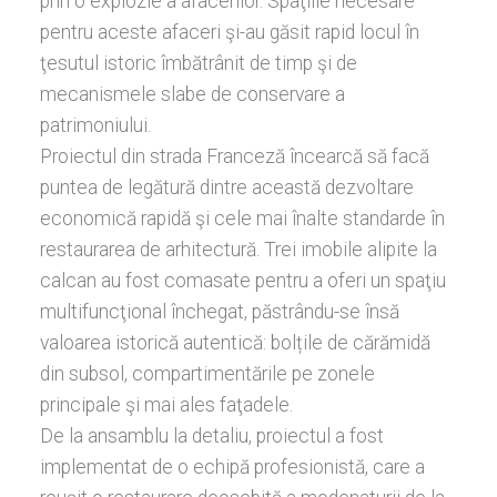
prin o explozie a afacerilor. Spaţiile necesare
pentru aceste afaceri şi-au găsit rapid locul în
ţesutul istoric îmbătrânit de timp şi de
mecanismele slabe de conservare a
patrimoniului.
Proiectul din strada Franceză încearcă să facă
puntea de legătură dintre această dezvoltare
economică rapidă şi cele mai înalte standarde în
restaurarea de arhitectură. Trei imobile alipite la
calcan au fost comasate pentru a oferi un spaţiu
multifuncţional închegat, păstrându-se însă
valoarea istorică autentică: bolțile de cărămidă
din subsol, compartimentările pe zonele
principale şi mai ales faţadele.
De la ansamblu la detaliu, proiectul a fost
implementat de o echipă profesionistă, care a